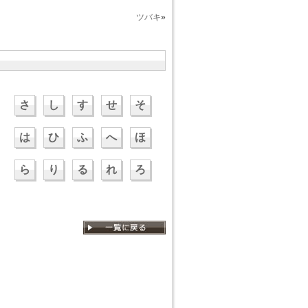
ツバキ
»
さ
し
す
せ
そ
は
ひ
ふ
へ
ほ
ら
り
る
れ
ろ