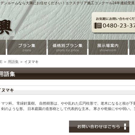
デンルームなら大興にお任せください！エクステリア施工コンクール24年連続受
E
＞
用語集
＞ イヌマキ
用語集
イヌマキ
マツ科。 常緑針葉樹。 自然樹形は、やや乱れた広円柱形で、老木になると枝が下
剣のような形。 日本庭園の造形樹として代表的な主木。 寒さや乾燥にやや弱い。 