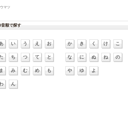
ウマツ
50音順で探す
あ
い
う
え
お
か
き
く
け
こ
た
ち
つ
て
と
な
に
ぬ
ね
の
ま
み
む
め
も
や
ゆ
よ
わ
ん