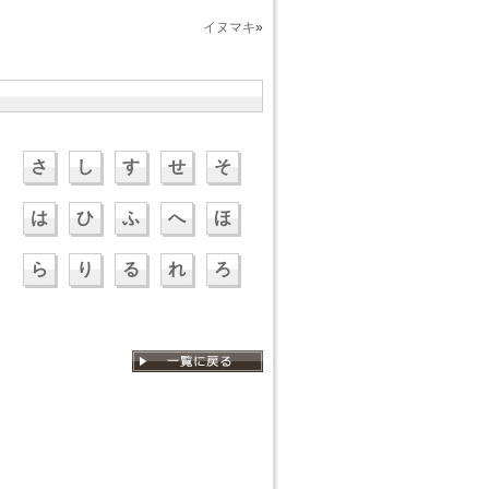
イヌマキ
»
さ
し
す
せ
そ
は
ひ
ふ
へ
ほ
ら
り
る
れ
ろ