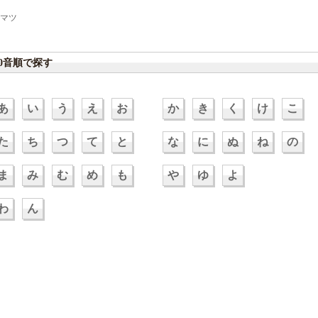
マツ
50音順で探す
あ
い
う
え
お
か
き
く
け
こ
た
ち
つ
て
と
な
に
ぬ
ね
の
ま
み
む
め
も
や
ゆ
よ
わ
ん