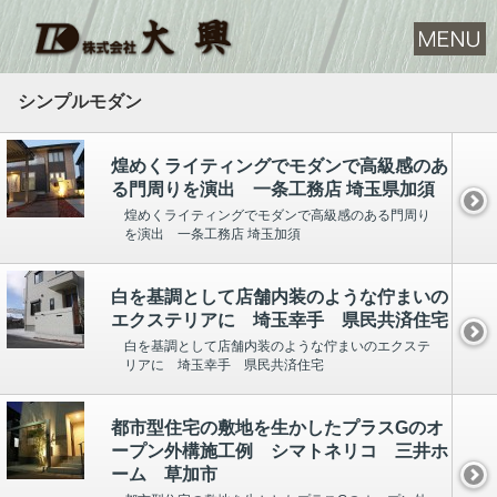
シンプルモダン
煌めくライティングでモダンで高級感のあ
る門周りを演出 一条工務店 埼玉県加須
煌めくライティングでモダンで高級感のある門周り
を演出 一条工務店 埼玉加須
白を基調として店舗内装のような佇まいの
エクステリアに 埼玉幸手 県民共済住宅
白を基調として店舗内装のような佇まいのエクステ
リアに 埼玉幸手 県民共済住宅
都市型住宅の敷地を生かしたプラスGのオ
ープン外構施工例 シマトネリコ 三井ホ
ーム 草加市