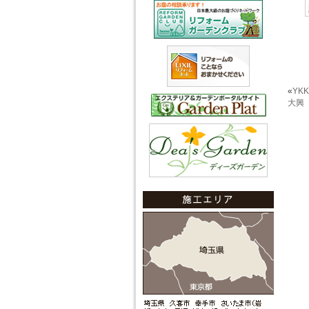
«
YK
大興