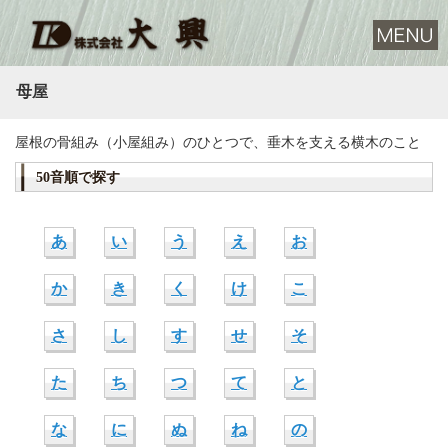
母屋
屋根の骨組み（小屋組み）のひとつで、垂木を支える横木のこと
50音順で探す
あ
い
う
え
お
か
き
く
け
こ
さ
し
す
せ
そ
た
ち
つ
て
と
な
に
ぬ
ね
の