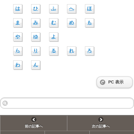
は
ひ
ふ
へ
ほ
ま
み
む
め
も
や
ゆ
よ
ら
り
る
れ
ろ
わ
ん
PC 表示
前の記事へ
次の記事へ