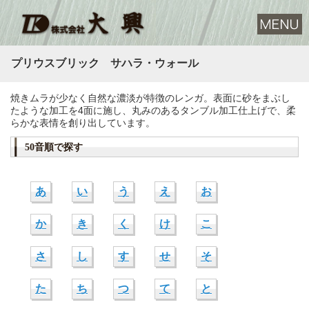
プリウスブリック サハラ・ウォール
焼きムラが少なく自然な濃淡が特徴のレンガ。表面に砂をまぶし
たような加工を4面に施し、丸みのあるタンブル加工仕上げで、柔
らかな表情を創り出しています。
50音順で探す
あ
い
う
え
お
か
き
く
け
こ
さ
し
す
せ
そ
た
ち
つ
て
と