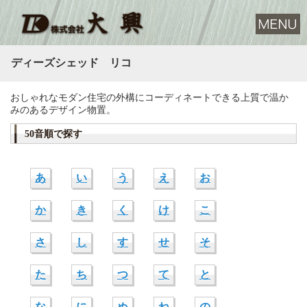
ディーズシェッド リコ
おしゃれなモダン住宅の外構にコーディネートできる上質で温か
みのあるデザイン物置。
50音順で探す
あ
い
う
え
お
か
き
く
け
こ
さ
し
す
せ
そ
た
ち
つ
て
と
な
に
ぬ
ね
の