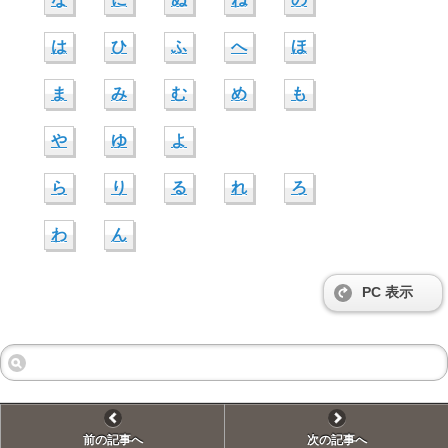
は
ひ
ふ
へ
ほ
ま
み
む
め
も
や
ゆ
よ
ら
り
る
れ
ろ
わ
ん
PC 表示
前の記事へ
次の記事へ