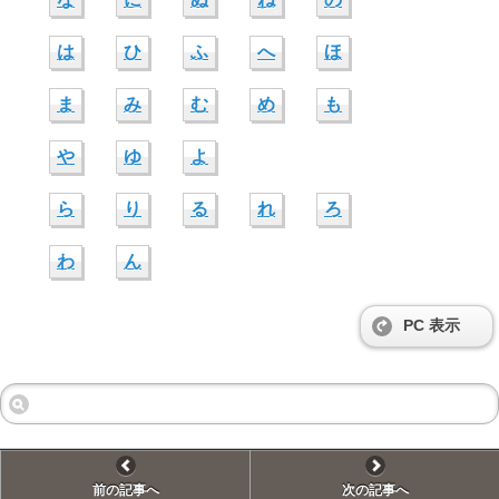
は
ひ
ふ
へ
ほ
ま
み
む
め
も
や
ゆ
よ
ら
り
る
れ
ろ
わ
ん
PC 表示
前の記事へ
次の記事へ