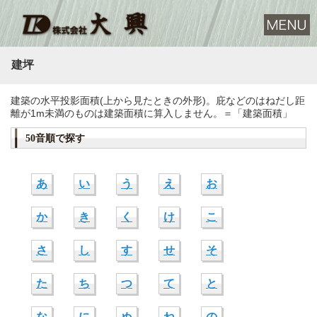
建坪
建築の水平投影面積(上から見たときの外形)。庇などのはねだし距
離が1m未満のものは建築面積に算入しません。＝「建築面積」
50音順で探す
あ
い
う
え
お
か
き
く
け
こ
さ
し
す
せ
そ
た
ち
つ
て
と
な
に
ぬ
ね
の