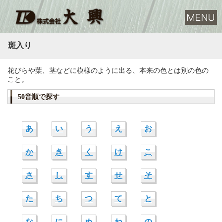
斑入り
花びらや葉、茎などに模様のように出る、本来の色とは別の色の
こと。
50音順で探す
あ
い
う
え
お
か
き
く
け
こ
さ
し
す
せ
そ
た
ち
つ
て
と
な
に
ぬ
ね
の