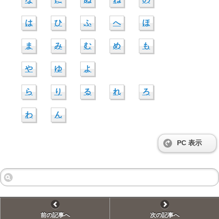
は
ひ
ふ
へ
ほ
ま
み
む
め
も
や
ゆ
よ
ら
り
る
れ
ろ
わ
ん
PC 表示
前の記事へ
次の記事へ