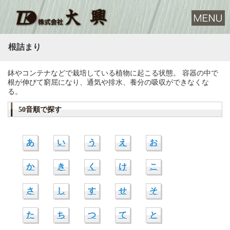
根詰まり
鉢やコンテナなどで栽培している植物に起こる状態。 容器の中で
根が伸びて窮屈になり、通気や排水、養分の吸収ができなくな
る。
50音順で探す
あ
い
う
え
お
か
き
く
け
こ
さ
し
す
せ
そ
た
ち
つ
て
と