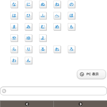
な
に
ぬ
ね
の
は
ひ
ふ
へ
ほ
ま
み
む
め
も
や
ゆ
よ
ら
り
る
れ
ろ
わ
ん
PC 表示