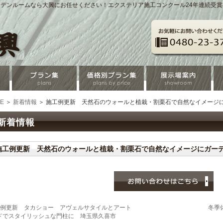
デンルームなら大興にお任せください！エクステリア施工コンクール24年連続受
E
＞
新着情報
＞ 施工例更新 天然石のウォールと植栽・割栗石で自然なイメージ
新着情報
施工例更新 天然石のウォールと植栽・割栗石で自然なイメージにガー
例更新 タカショー アヴェルサタイルとアート
冬季
ドでスタイリッシュな門柱に 埼玉県久喜市