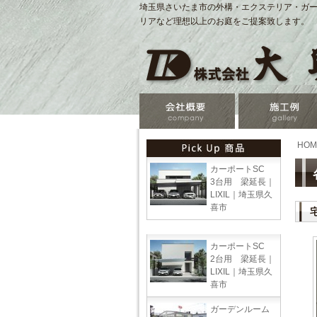
埼玉県さいたま市の外構・エクステリア・ガー
リアなど理想以上のお庭をご提案致します。
HOM
カーポートSC
3台用 梁延長｜
LIXIL｜埼玉県久
喜市
カーポートSC
2台用 梁延長｜
LIXIL｜埼玉県久
喜市
ガーデンルーム