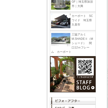
GF｜埼玉県加須
市｜大興
カーポート SC
ワイド 埼玉県
久喜市
三協アルミ
M.SHADEⅡ（M
シェード） 間
口12ｍフレー
ム カーポート