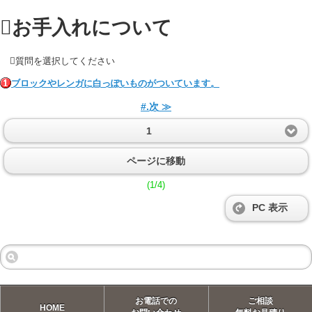
お手入れについて
質問を選択してください
ブロックやレンガに白っぽいものがついています。
#.次 ≫
1
ページに移動
(1/4)
PC 表示
お電話での
ご相談
HOME