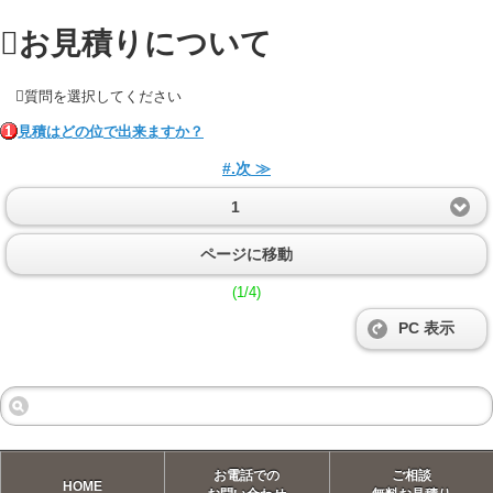
お見積りについて
質問を選択してください
見積はどの位で出来ますか？
#.次 ≫
1
ページに移動
(1/4)
PC 表示
お電話での
ご相談
HOME