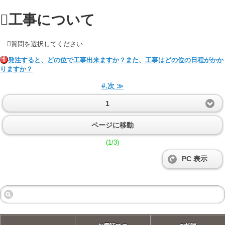
工事について
質問を選択してください
発注すると、どの位で工事出来ますか？また、工事はどの位の日程がかか
りますか？
#.次 ≫
1
ページに移動
(1/3)
PC 表示