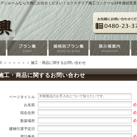
デンルームなら大興にお任せください！エクステリア施工コンクール24年連続受
E
＞
＞
＞
＞
＞
＞ 施工・商品に関するお問い合わせ
施工・商品に関するお問い合わせ
ページタイトル
必
お名前
必
現在住所
必
新築場所
建物引渡予定日
必
電話番号