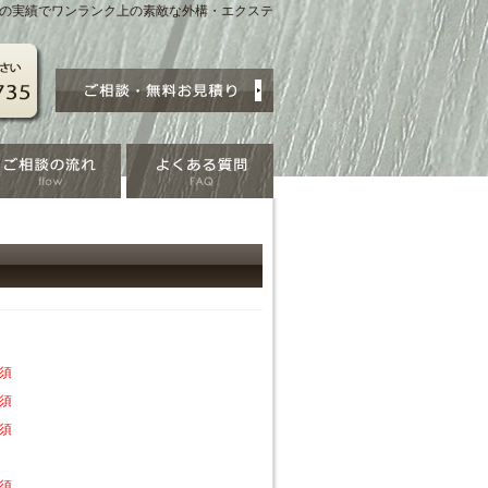
賞の実績でワンランク上の素敵な外構・エクステ
須
須
須
須