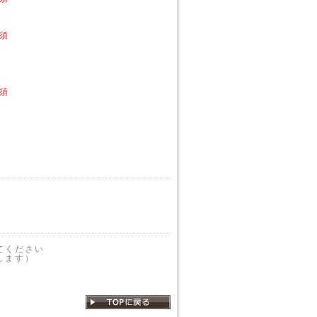
須
須
てください
します）