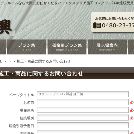
デンルームなら大興にお任せください！エクステリア施工コンクール24年連続受
E
＞
＞
＞ 施工・商品に関するお問い合わせ
施工・商品に関するお問い合わせ
ページタイトル
必
お名前
必
現在住所
必
新築場所
建物引渡予定日
必
電話番号