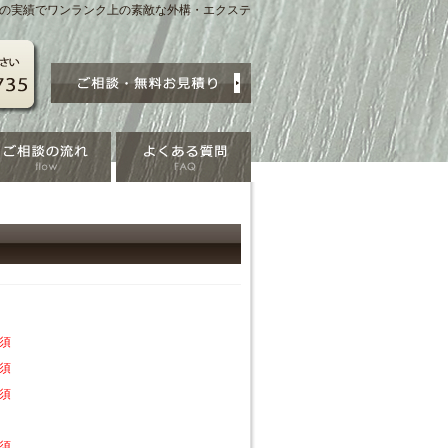
賞の実績でワンランク上の素敵な外構・エクステ
須
須
須
須