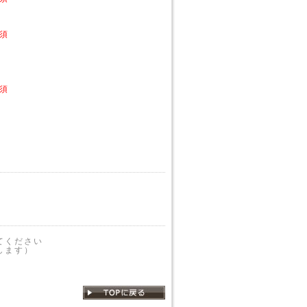
須
須
てください
します）